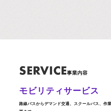
S
E
R
V
I
C
E
事業内容
モビリティサービス
路線バスからデマンド交通、スクールバス、作