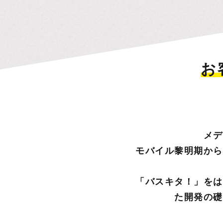
お
メデ
モバイル黎明期から
「バスキタ！」をは
た開発の礎