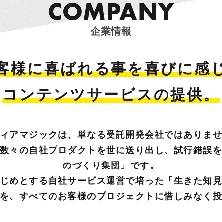
C
O
M
P
A
N
Y
企業情報
客様に喜ばれる事を
喜びに感
コンテンツサービスの提供。
ィアマジックは、単なる受託開発会社ではありま
数々の自社プロダクトを世に送り出し、試行錯誤
のづくり集団」です。
じめとする自社サービス運営で培った「生きた知
を、すべてのお客様のプロジェクトに惜しみなく