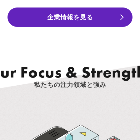
企業情報を見る
O
u
r
F
o
c
u
s
&
S
t
r
e
n
g
t
私たちの注力領域と強み