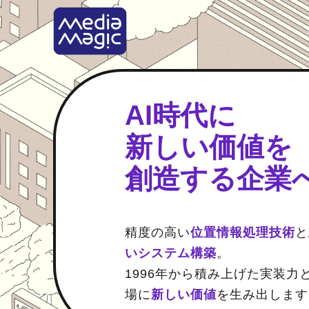
AI時代に
新しい価値を
創造する企業
精度の高い
位置情報処理技術
と
いシステム構築
。
1996年から積み上げた実装力と
場に
新しい価値
を生み出します